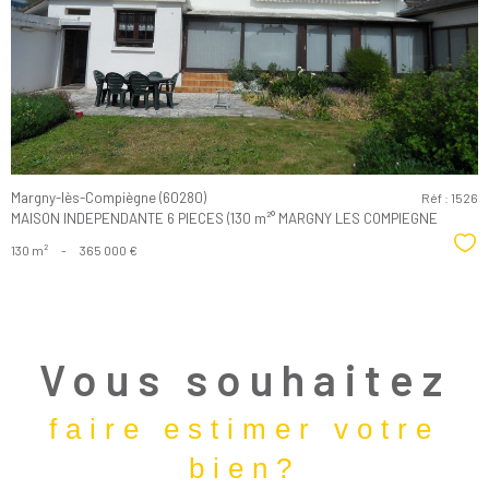
bien
Margny-lès-Compiègne (60280)
Réf : 1526
MAISON INDEPENDANTE 6 PIECES (130 m²° MARGNY LES COMPIEGNE
Sél
130 m²
-
365 000 €
Vous souhaitez
faire estimer votre
bien?