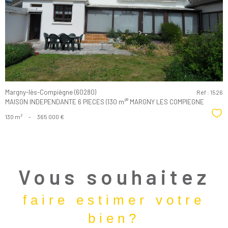
bien
Margny-lès-Compiègne (60280)
Réf : 1526
MAISON INDEPENDANTE 6 PIECES (130 m²° MARGNY LES COMPIEGNE
Sél
130 m²
-
365 000 €
Vous souhaitez
faire estimer votre
bien?