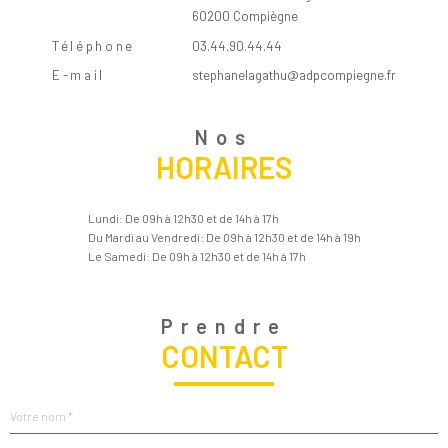
60200 Compiègne
Téléphone
03.44.90.44.44
E-mail
stephanelagathu@adpcompiegne.fr
Nos
HORAIRES
Lundi: De 09h à 12h30 et de 14h à 17h
Du Mardi au Vendredi: De 09h à 12h30 et de 14h à 19h
Le Samedi: De 09h à 12h30 et de 14h à 17h
Prendre
CONTACT
Nom
R
*
e