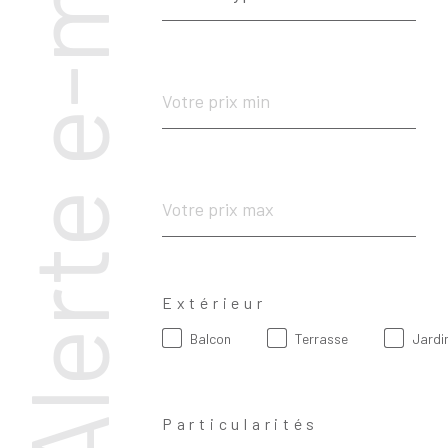
Alerte e-mail
bien
Prix
min
Prix
max
Extérieur
Balcon
Terrasse
Jardi
Particularités