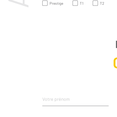
Prestige
T1
T2
Prénom