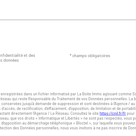
nfidentialité et des
* champs obligatoires
es données
t enregistrées dans un fichier informatisé par La Boite Immo agissant comme So
u Réseau qui reste Responsable du Traitement de vos Données personnelles. La b
sont conservées jusqu'à demande de suppression et sont destinées à l'Agence / a
 d’accès, de rectification, d’effacement, d’opposition, de limitation et de portab
ctant directement l’Agence / Le Réseau. Consultez le site
https://cnil.fr/fr
pour 
éseau, que vos droits « Informatique et Libertés » ne sont pas respectés, vous 
e d'opposition au démarchage téléphonique « Bloctel », sur laquelle vous pouvez v
rotection des Données personnelles, nous vous invitons à ne pas inscrire de Do