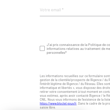
Adresse
email
*
J'ai pris connaissance de la Politique de co
Validation
informations relatives au traitement de m
personnelles*
Les informations recueillies sur ce formulaire son
gestion de la clientèle/prospects de l'Agence / d
l'intérêt légitime de l'Agence / du Réseau. Elles 
informatique et libertés », vous disposez des droits
retirer votre consentement à tout moment en conta
vous estimez, après avoir contacté l'Agence / le R
CNIL. Nous vous informons de l’existence de la list
https://www.bloctel.gouv.fr
. Dans le cadre de la p
saisie libre.