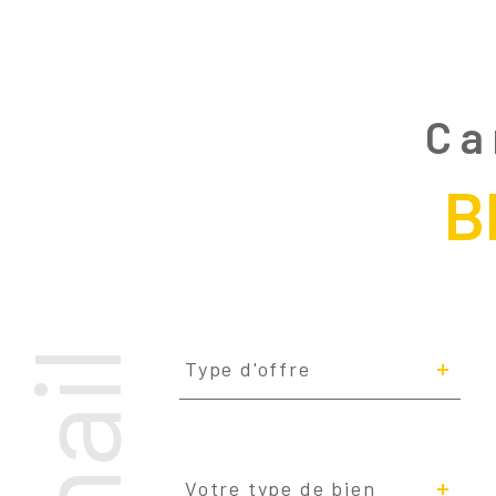
Ca
B
Type
d'offre
Type d'offre
Type
de
Votre type de bien