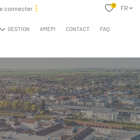
Langue
0
FR
e connecter
étaire
GESTION
AMEPI
CONTACT
FAQ
L