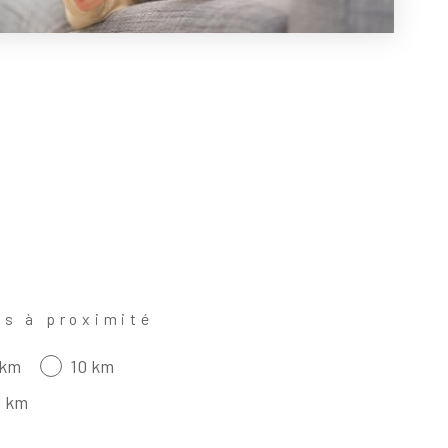
es à proximité
 km
10 km
5 km