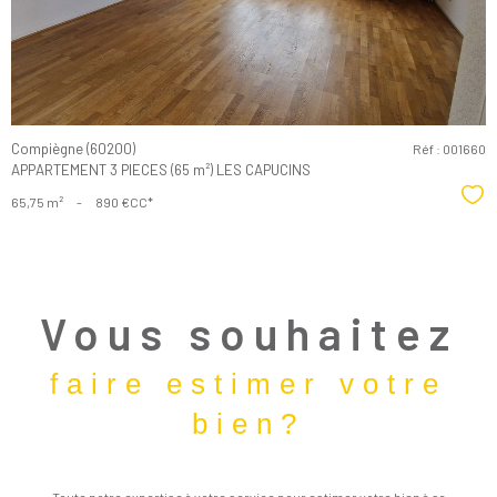
Compiègne (60200)
Réf : 001660
APPARTEMENT 3 PIECES (65 m²) LES CAPUCINS
Sél
65,75 m²
-
890 €
CC*
Vous souhaitez
faire estimer votre
bien?
Toute notre expertise à votre service pour estimer votre bien à sa