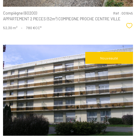
Compiègne (60200)
Réf : 001645
APPARTEMENT 2 PIECES (52m²) COMPIEGNE PROCHE CENTRE VILLE
Sél
52,30 m²
-
780 €
CC*
Nouveauté
Voir le
bien