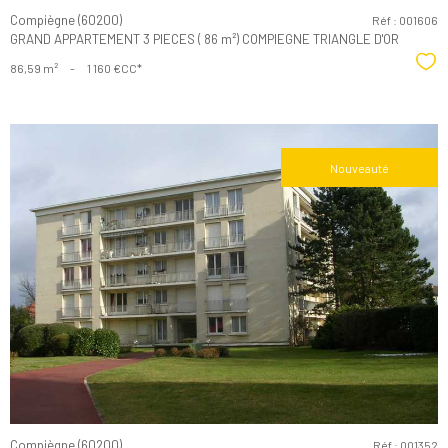
Compiègne (60200)
Réf : 001606
GRAND APPARTEMENT 3 PIECES ( 86 m²) COMPIEGNE TRIANGLE D'OR
Sél
86,59 m²
-
1 160 €
CC*
Nouveauté
Voir le
bien
Compiègne (60200)
Réf : 001352