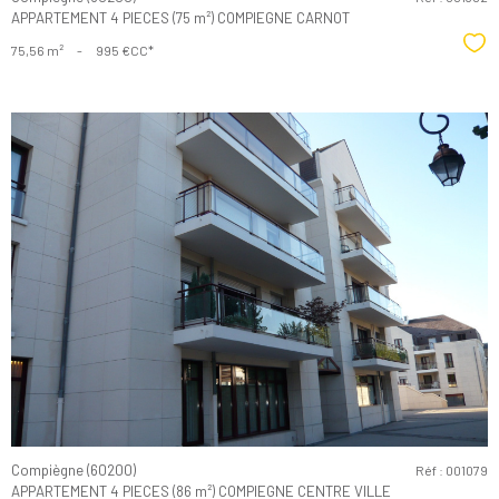
APPARTEMENT 4 PIECES (75 m²) COMPIEGNE CARNOT
Sél
75,56 m²
-
995 €
CC*
Voir le
bien
Compiègne (60200)
Réf : 001079
APPARTEMENT 4 PIECES (86 m²) COMPIEGNE CENTRE VILLE