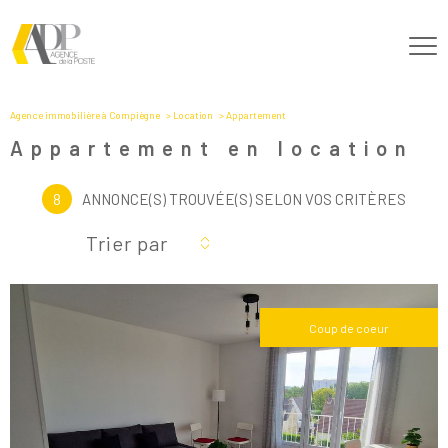
Agence immobilière à Compiègne
Location
Appartement
Appartement en location
8
ANNONCE(S) TROUVÉE(S) SELON VOS CRITÈRES
Trier par
Coup de coeur
Voir le