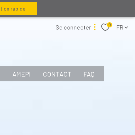
tion rapide
Langue
0
Se connecter
FR
espace propriétaire
N
AMEPI
CONTACT
FAQ