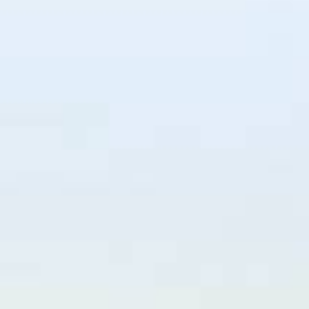
Acheter
Louer
Estimer
de l'ancien
à l'année
Budget
de l'immo pro
de l'immo pro
Voir Les
29
Annonces