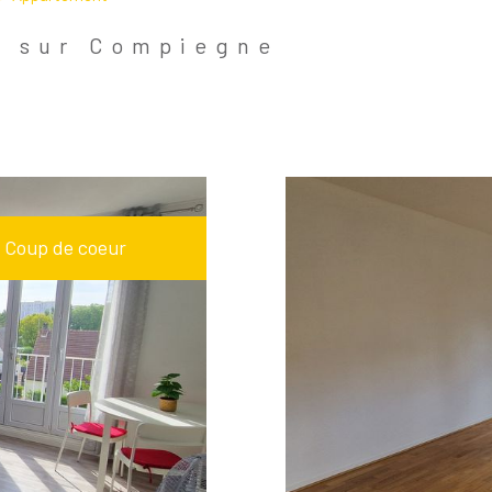
 Compiègne
n sur Compiegne
Voir Les
8
Annonces
Coup de coeur