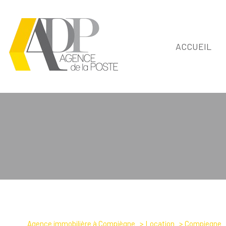
ACCUEIL
1
Type de bien
Agence immobilière à Compiègne
Location
Compiegne