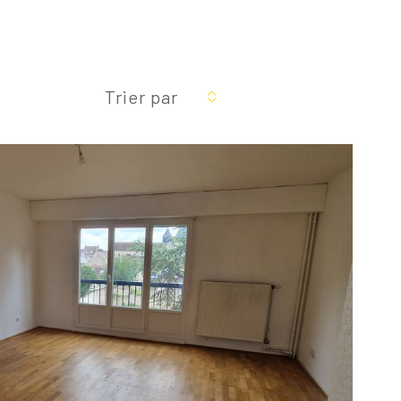
Réinitialiser les
filtres
Trier par
Voir le
bien