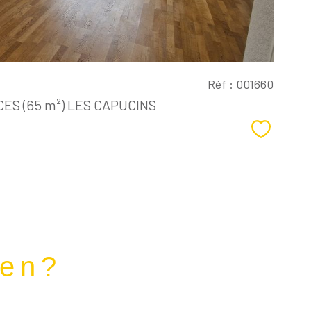
Réf : 001660
ES (65 m²) LES CAPUCINS
Sélectio
ien?