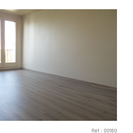
Voir le
bien
Réf : 00160