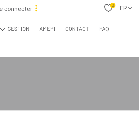
Langue
0
FR
e connecter
étaire
GESTION
AMEPI
CONTACT
FAQ
L
Filtrer