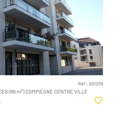
Voir le
bien
Réf : 001079
ES (86 m²) COMPIEGNE CENTRE VILLE
Sélectio
*