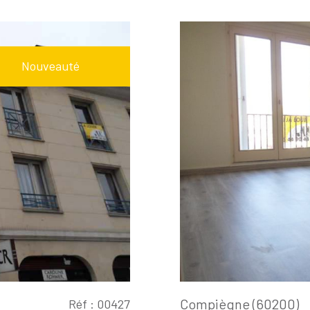
Nouveauté
Compiègne (60200)
Réf : 00427