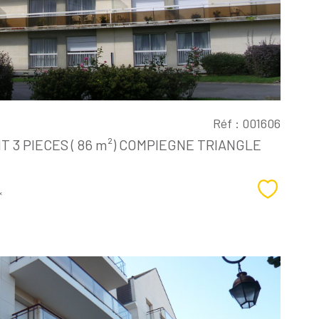
Réf : 001606
3 PIECES ( 86 m²) COMPIEGNE TRIANGLE
Sélectio
*