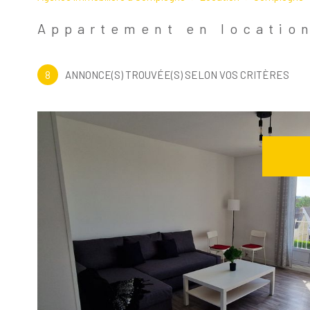
Appartement
60200 -
Appartement en locatio
8
ANNONCE(S) TROUVÉE(S) SELON VOS CRITÈRES
Voir le
bien