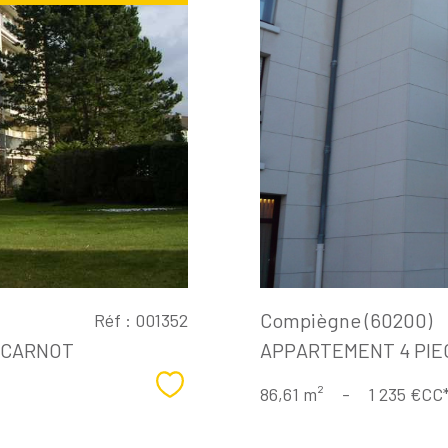
Compiègne (60200)
Réf : 001352
E CARNOT
APPARTEMENT 4 PIEC
Sélectionner
86,61 m²
-
1 235 €
CC