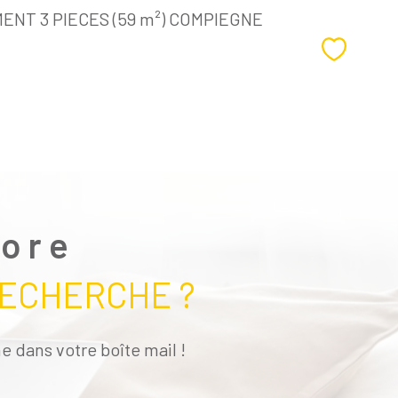
NT 3 PIECES (59 m²) COMPIEGNE
Sélectio
core
RECHERCHE ?
e dans votre boîte mail !