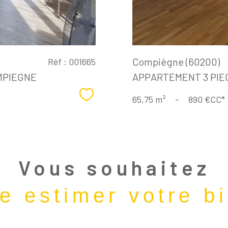
Compiègne (60200)
Réf : 001665
MPIEGNE
APPARTEMENT 3 PIEC
Sélectionner
65,75 m²
-
890 €
CC*
Vous souhaitez
re estimer votre b