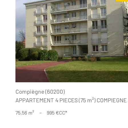
Voir le
bien
Compiègne (60200)
APPARTEMENT 4 PIECES (75 m²) COMPIEGN
75,56 m²
-
995 €
CC*