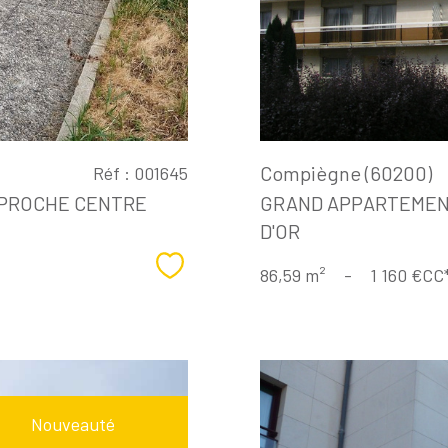
Compiègne (60200)
Réf : 001645
 PROCHE CENTRE
GRAND APPARTEMENT 
D'OR
Sélectionner
86,59 m²
-
1 160 €
CC
Nouveauté