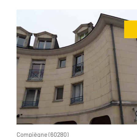
Voir le
bien
Compiègne (60280)