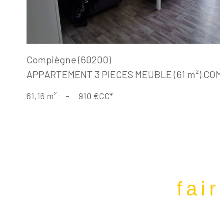
Compiègne (60200)
APPARTEMENT 3 PIECES MEUBLE (61 m²) CO
61,16 m²
-
910 €
CC*
fai