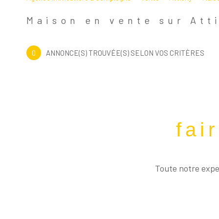
Maison
60350 - Attich
Maison en vente sur Att
0
ANNONCE(S) TROUVÉE(S) SELON VOS CRITÈRES
fai
Toute notre exper