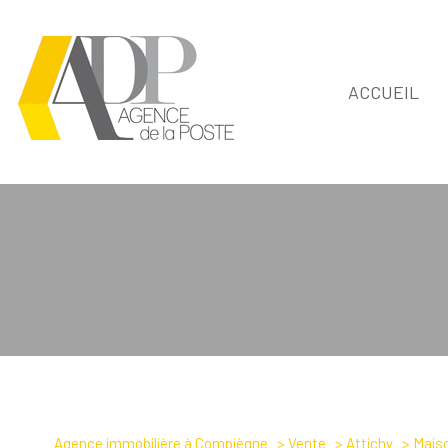
ACCUEIL
1
Type de bien
Agence immobilière à Compiègne
Vente
Attichy
Mais