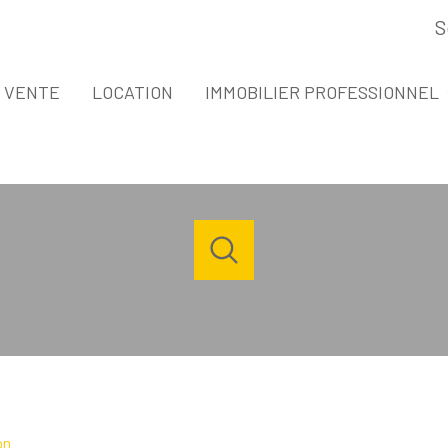
S
espace propri
VENTE
LOCATION
IMMOBILIER PROFESSIONNEL
VENTE IMMOBILIER PROFESSIONNEL
LOCATION IMMOBILIER PROFESSIONNE
Acheter
Louer
Estimer
de l'ancien
à l'année
1
Localisation
Budget
de l'immo pro
de l'immo pro
on