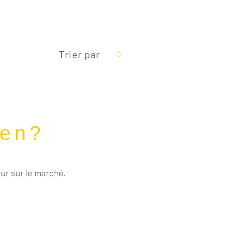
Réinitialiser les
filtres
Trier par
ien?
eur sur le marché.