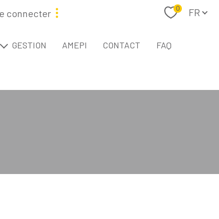
Langue
0
FR
e connecter
étaire
GESTION
AMEPI
CONTACT
FAQ
L
Filtrer