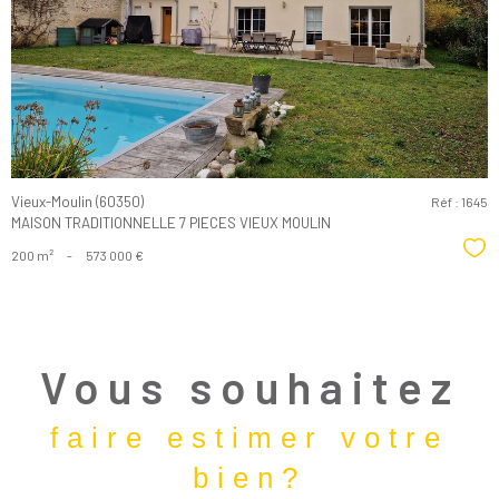
bien
Vieux-Moulin (60350)
Réf : 1645
MAISON TRADITIONNELLE 7 PIECES VIEUX MOULIN
Sél
200 m²
-
573 000 €
Vous souhaitez
faire estimer votre
bien?