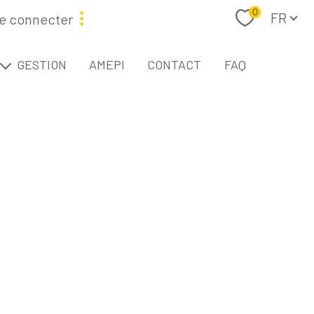
Langue
0
FR
e connecter
étaire
GESTION
AMEPI
CONTACT
FAQ
L
Filtrer