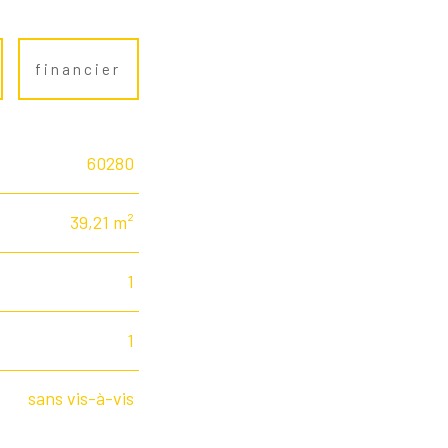
financier
60280
39,21 m²
1
1
sans vis-à-vis