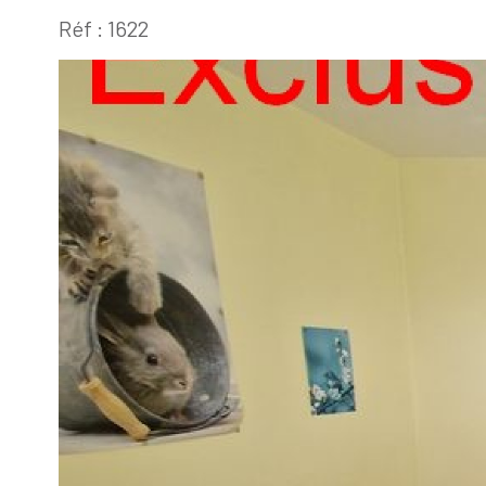
Réf : 1622
60280 - Venette