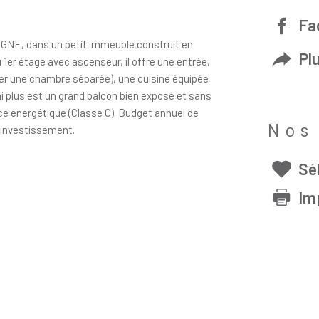
Fa
NE, dans un petit immeuble construit en
Pl
 1er étage avec ascenseur, il offre une entrée,
réer une chambre séparée), une cuisine équipée
ai plus est un grand balcon bien exposé et sans
ce énergétique (Classe C). Budget annuel de
Nos
r investissement.
Sé
Im