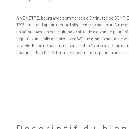
A VENETTE, bourg avec commerces à 5 minutes de COMPIEG
1996, un grand appartement 1 pièce en très bon état. Situé au
un séjour avec un coin nuit (possibilité de cloisonner pour c
séparée, une salle de bains avec WC, un grand placard. Le vr
vi-à-vis. Place de parking en sous-sol. Très bonne performan
charges = 1185 €. Idéal en investissement ou pour un premie
Descriptif du bien