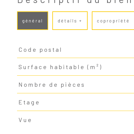
général
détails +
copropriété
Code postal
TRAD_PAMPERO_Caracteristique
Valeurs
Surface habitable (m²)
Nombre de pièces
Etage
Vue