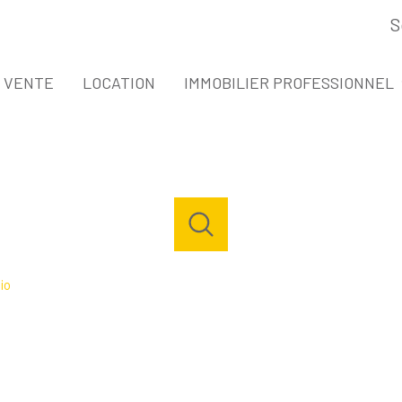
S
espace propri
VENTE
LOCATION
IMMOBILIER PROFESSIONNEL
VENTE IMMOBILIER PROFESSIONNEL
LOCATION IMMOBILIER PROFESSIONNE
io
Acheter
Louer
Estimer
de l'ancien
à l'année
1
Localisation
Budget
de l'immo pro
de l'immo pro