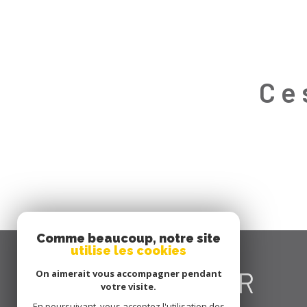
Ce
Comme beaucoup, notre site
utilise les cookies
Se
CONNECTER
On aimerait vous accompagner pendant
votre visite.
En poursuivant, vous acceptez l'utilisation des