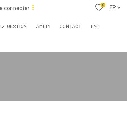
Langue
0
FR
e connecter
étaire
GESTION
AMEPI
CONTACT
FAQ
L
Filtrer