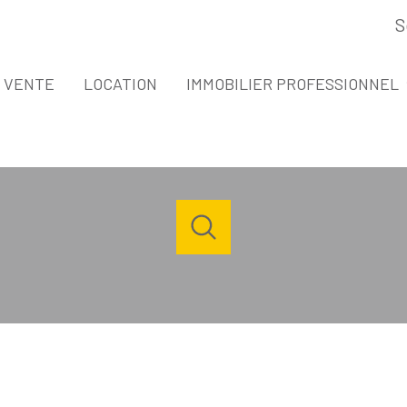
S
espace propri
VENTE
LOCATION
IMMOBILIER PROFESSIONNEL
VENTE IMMOBILIER PROFESSIONNEL
LOCATION IMMOBILIER PROFESSIONNE
Acheter
Louer
Estimer
de l'ancien
à l'année
1
Localisation
Budget
de l'immo pro
de l'immo pro