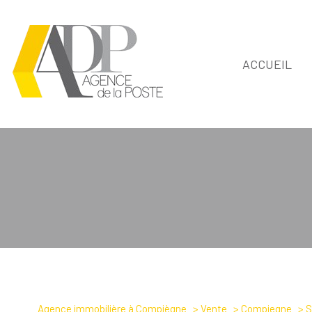
ACCUEIL
Type de bien
Agence immobilière à Compiègne
Vente
Compiegne
S