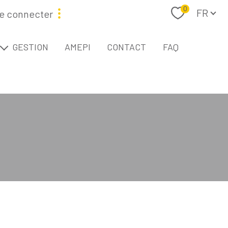
Langue
0
FR
e connecter
étaire
GESTION
AMEPI
CONTACT
FAQ
L
Filtrer