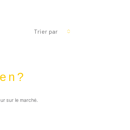
Réinitialiser les
filtres
Trier par
ien?
eur sur le marché.