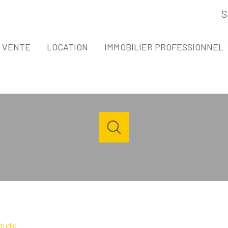
S
espace propri
VENTE
LOCATION
IMMOBILIER PROFESSIONNEL
VENTE IMMOBILIER PROFESSIONNEL
LOCATION IMMOBILIER PROFESSIONNE
Acheter
Louer
Estimer
de l'ancien
à l'année
1
Localisation
Budget
de l'immo pro
de l'immo pro
tudio