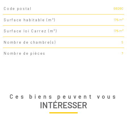
60200
Code postal
TRAD_PAMPERO_Caracteristique
Valeurs
175 m²
Surface habitable (m²)
175 m²
Surface loi Carrez (m²)
5
Nombre de chambre(s)
7
Nombre de pièces
Ces biens peuvent vous
INTÉRESSER