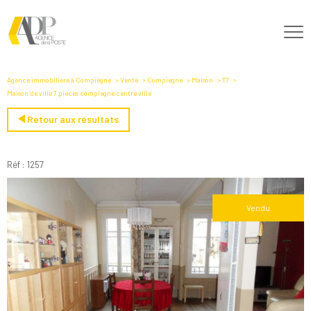
Agence immobilière à Compiègne
Vente
Compiegne
Maison
T7
Maison de ville 7 pieces compiegne centre ville
Retour aux résultats
Réf : 1257
Vendu