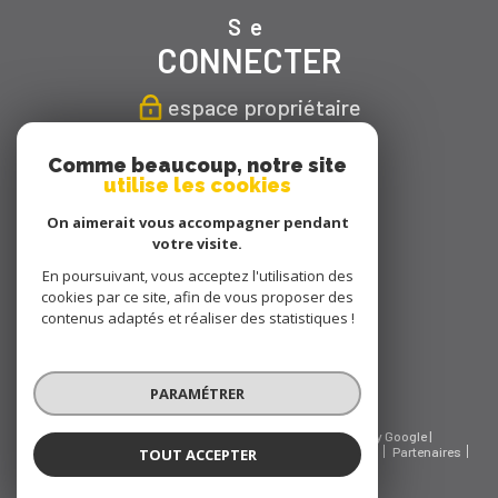
Se
CONNECTER
espace propriétaire
Nous
Comme beaucoup, notre site
utilise les cookies
SUIVRE
On aimerait vous accompagner pendant
votre visite.
En poursuivant, vous acceptez l'utilisation des
cookies par ce site, afin de vous proposer des
Nous
contenus adaptés et réaliser des statistiques !
ADHÉRONS
PARAMÉTRER
© 2026 | Tous droits réservés | Traduction powered by Google |
Nos honoraires
Plan du site
Mentions légales
Admin
Partenaires
TOUT ACCEPTER
Charte RGPD
Politique RGPD
Cookies