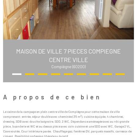
MAISON DE VILLE 7 PIECES COMPIEGNE
CENTRE VILLE
Compiègne (60200)
A propos de ce bien
Le calme de la campage en plein centre ville de Compiègne pour cette maison de ville
comprenant: entrée, séjour double avec cheminée (35 m²), cuisine équipée, 4 chambres,
dressing, SDB avec douche baignoire, SDD, 2 WC. Dépendance aménagée avec au rdc grande
pièce, buanderie et WC et au dessus pièce avec coin cuisine et une SDD avec WC.
Garage 2 VL.
Cave voutée. Cour intérieure pavée. Chauffage gaz, fenêtres DV, parquets massifs, carreaux de
ciment. Possibilité profession libérale ou locatif.