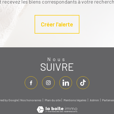
t recevez les biens correspondants à votre recherch
Créer l'alerte
Nous
SUIVRE
red by Google |
Nos honoraires
Plan du site
Mentions légales
Admin
Partenai