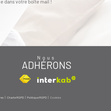
e dans votre boîte mail !
Nous
ADHÉRONS
res
Charte RGPD
Politique RGPD
Cookies