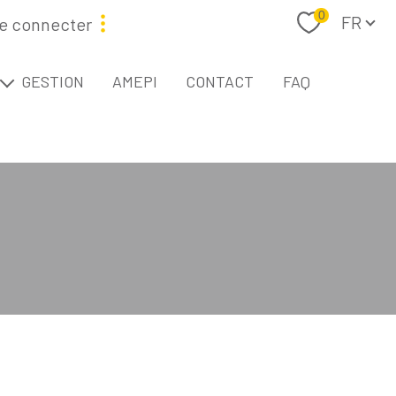
Langue
0
FR
e connecter
étaire
GESTION
AMEPI
CONTACT
FAQ
L
Filtrer