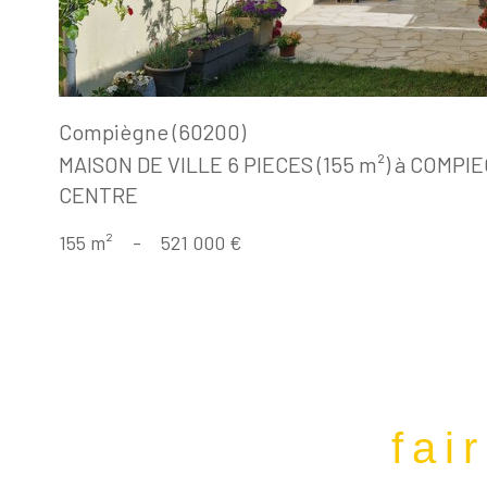
Compiègne (60200)
MAISON DE VILLE 6 PIECES (155 m²) à COMP
CENTRE
155 m²
-
521 000 €
fai