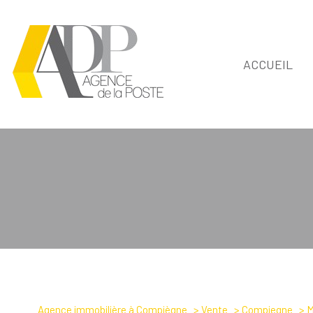
ACCUEIL
1
Type de bien
Agence immobilière à Compiègne
Vente
Compiegne
M