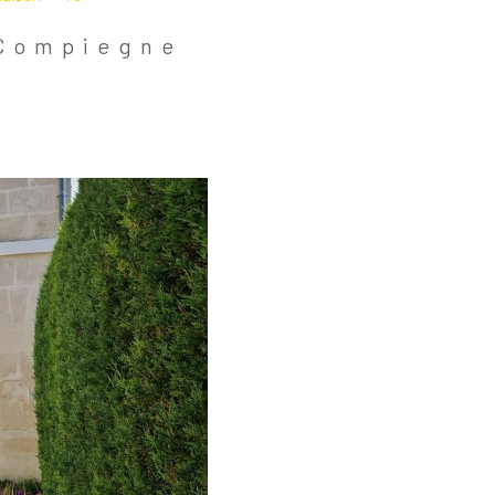
ègne
6 Pièces
 Compiegne
Voir L'annonce