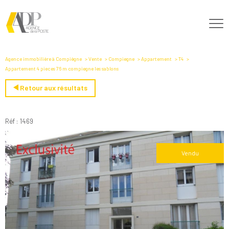
Agence immobilière à Compiègne
Vente
Compiegne
Appartement
T4
Appartement 4 pieces 76 m compiegne les sablons
Retour aux résultats
Réf : 1469
Vendu