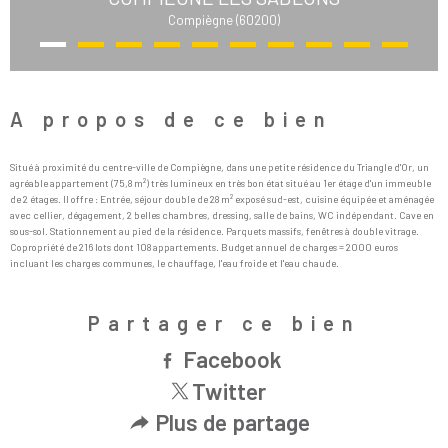
Compiègne (60200)
A propos de ce bien
Situé à proximité du centre-ville de Compiègne, dans une petite résidence du Triangle d'Or, un
agréable appartement (75,8 m²) très lumineux en très bon état situé au 1er étage d'un immeuble
de 2 étages. Il offre : Entrée, séjour double de 28 m² exposé sud-est, cuisine équipée et aménagée
avec cellier, dégagement, 2 belles chambres, dressing, salle de bains, WC indépendant. Cave en
sous-sol. Stationnement au pied de la résidence. Parquets massifs, fenêtres à double vitrage.
Copropriété de 216 lots dont 108 appartements. Budget annuel de charges = 2000 euros
incluant les charges communes, le chauffage, l'eau froide et l'eau chaude.
Partager ce bien
Facebook
Twitter
Plus de partage