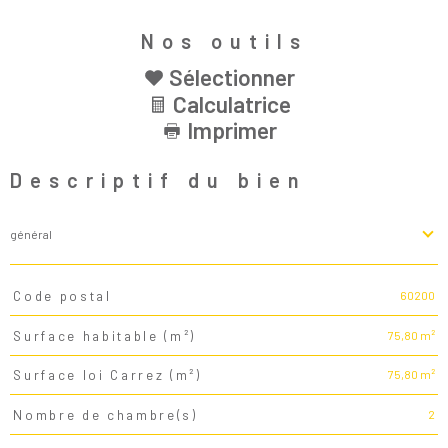
Nos outils
Sélectionner
Calculatrice
Imprimer
Descriptif du bien
général
60200
Code postal
TRAD_PAMPERO_Caracteristique
Valeurs
75,80 m²
Surface habitable (m²)
75,80 m²
Surface loi Carrez (m²)
2
Nombre de chambre(s)