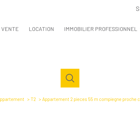
S
espace propri
VENTE
LOCATION
IMMOBILIER PROFESSIONNEL
VENTE IMMOBILIER PROFESSIONNEL
LOCATION IMMOBILIER PROFESSIONNE
ppartement
T2
Appartement 2 pieces 55 m compiegne proche ce
Acheter
Louer
Estimer
de l'ancien
à l'année
1
Localisation
Budget
de l'immo pro
de l'immo pro