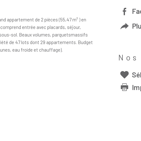
Fa
rand appartement de 2 pièces (55,47 m² ) en
Pl
l comprend entrée avec placards, séjour,
n sous-sol. Beaux volumes, parquetsmassifs
priété de 47 lots dont 29 appartements. Budget
nes, eau froide et chauffage).
Nos
Sé
Im