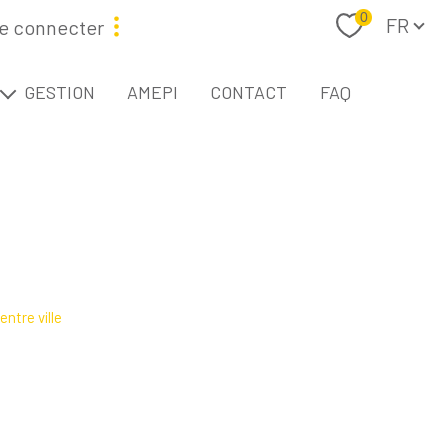
Langue
0
FR
e connecter
étaire
GESTION
AMEPI
CONTACT
FAQ
L
ntre ville
Filtrer