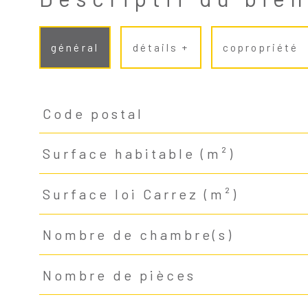
général
détails +
copropriété
Code postal
TRAD_PAMPERO_Caracteristique
Valeurs
Surface habitable (m²)
Surface loi Carrez (m²)
Nombre de chambre(s)
Nombre de pièces