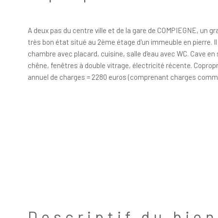
A deux pas du centre ville et de la gare de COMPIEGNE, un g
très bon état situé au 2ème étage d'un immeuble en pierre. I
chambre avec placard, cuisine, salle d'eau avec WC. Cave e
chêne, fenêtres à double vitrage, électricité récente. Copro
annuel de charges = 2280 euros (comprenant charges commu
Descriptif du bien