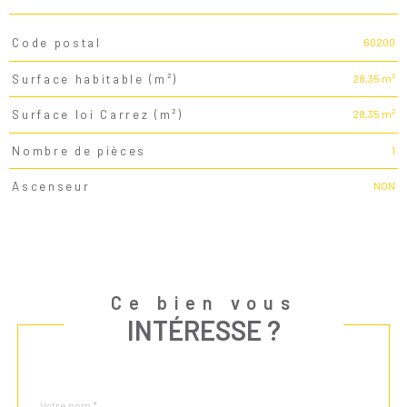
60200
Code postal
TRAD_PAMPERO_Caracteristique
Valeurs
28,35 m²
Surface habitable (m²)
28,35 m²
Surface loi Carrez (m²)
1
Nombre de pièces
NON
Ascenseur
Ce bien vous
INTÉRESSE ?
Nom
Fieldset
*