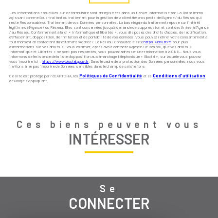
Les informations recueillies sur ce formulaire sont enregistrées dans un fichier informatisé par La Boite Immo
agissant comme Sous-traitant du traitement pour la gestion de la clientèle/prospects de l'Agence / du Réseau qui
reste Responsable du Traitement de vos Données personnelles. La base légale du traitement repose sur l'intérêt
légitime de l'Agence / du Réseau. Elles sont conservées jusqu'à demande de suppression et sont destinées à l'Agence
/ au Réseau. Conformément à la loi « informatique et libertés », vous disposez des droits d’accès, de rectification,
d’effacement, d’opposition, de limitation et de portabilité de vos données. Vous pouvez retirer votre consentement à
tout moment en contactant directement l’Agence / Le Réseau. Consultez le site
https://cnil.fr/fr
pour plus
d’informations sur vos droits. Si vous estimez, après avoir contacté l'Agence / le Réseau, que vos droits «
Informatique et Libertés » ne sont pas respectés, vous pouvez adresser une réclamation à la CNIL. Nous vous
informons de l’existence de la liste d'opposition au démarchage téléphonique « Bloctel », sur laquelle vous pouvez
vous inscrire ici :
https://www.bloctel.gouv.fr
. Dans le cadre de la protection des Données personnelles, nous vous
invitons à ne pas inscrire de Données sensibles dans le champ de saisie libre.
Ce site est protégé par reCAPTCHA, les
Politiques de Confidentialité
et es
Conditions d'utilisation
de Google s'appliquent.
Ces biens peuvent vous
INTÉRESSER
Se
CONNECTER