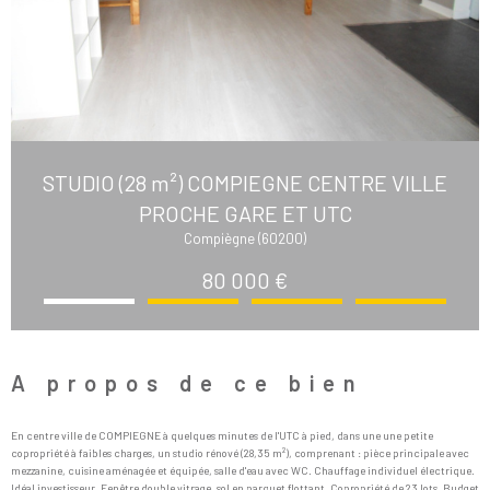
STUDIO (28 m²) COMPIEGNE CENTRE VILLE
PROCHE GARE ET UTC
Compiègne (60200)
80 000 €
A propos de ce bien
En centre ville de COMPIEGNE à quelques minutes de l'UTC à pied, dans une une petite
copropriété à faibles charges, un studio rénové (28,35 m²), comprenant : pièce principale avec
mezzanine, cuisine aménagée et équipée, salle d'eau avec WC. Chauffage individuel électrique.
Idéal investisseur. Fenêtre double vitrage, sol en parquet flottant. Copropriété de 23 lots. Budget