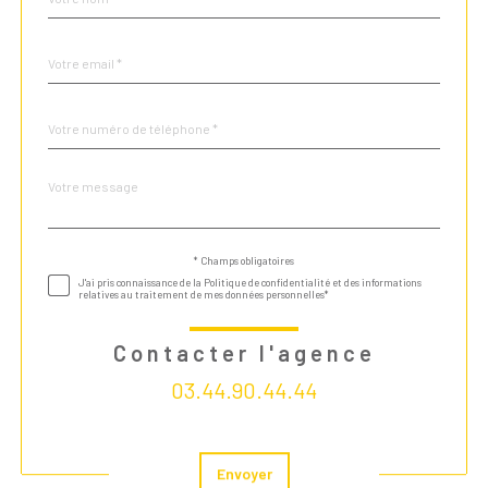
par
défaut
email
*
Téléphone
*
Message
Fieldset
*
par
défaut
* Champs obligatoires
Validation
J'ai pris connaissance de la Politique de confidentialité et des informations
relatives au traitement de mes données personnelles*
Contacter l'agence
03.44.90.44.44
Validation
Envoyer