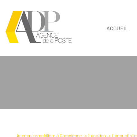
ACCUEIL
Type de bien
Agence immobilière à Compiègne
Location
Longueil ste