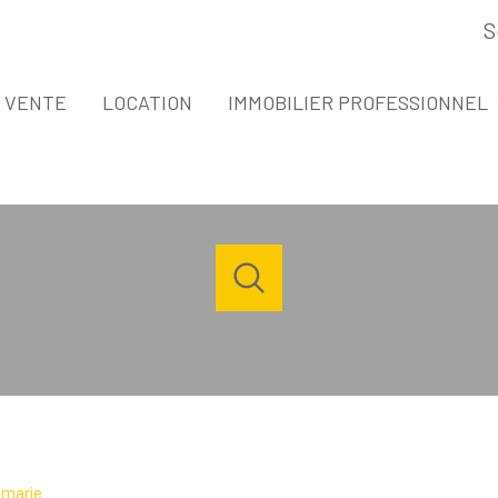
S
espace propri
VENTE
LOCATION
IMMOBILIER PROFESSIONNEL
VENTE IMMOBILIER PROFESSIONNEL
LOCATION IMMOBILIER PROFESSIONNE
Acheter
Louer
Estimer
de l'ancien
à l'année
1
Localisation
Loyer
de l'immo pro
de l'immo pro
 marie