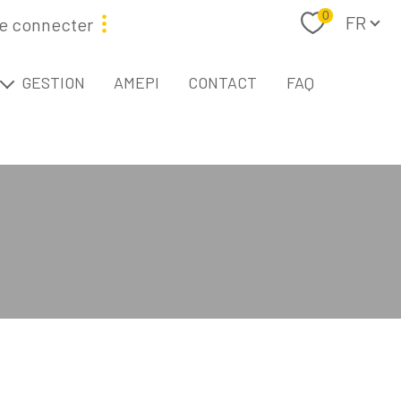
Langue
0
FR
e connecter
étaire
GESTION
AMEPI
CONTACT
FAQ
L
Filtrer