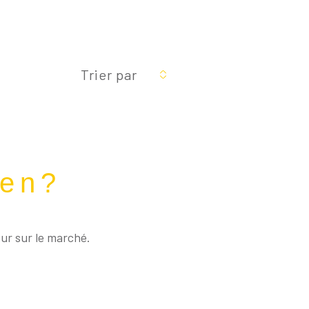
Réinitialiser les
filtres
Trier par
ien?
eur sur le marché.