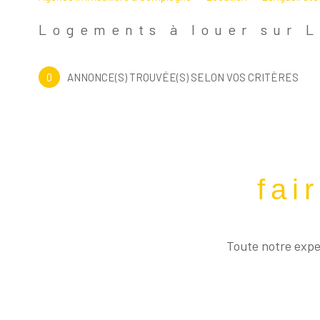
60126 - Longueil-Sainte-Marie
Logements à louer sur 
0
ANNONCE(S) TROUVÉE(S) SELON VOS CRITÈRES
fai
Toute notre exper