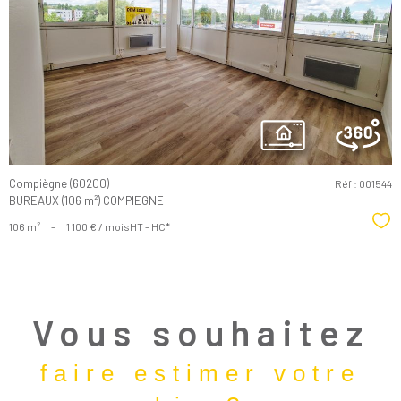
Voir le
bien
Compiègne (60200)
Réf : 001544
BUREAUX (106 m²) COMPIEGNE
Sél
106 m²
-
1 100 € / mois
HT - HC*
Vous souhaitez
faire estimer votre