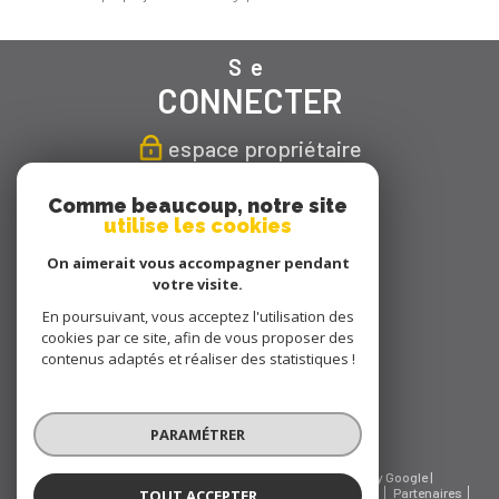
Se
CONNECTER
espace propriétaire
Nous
Comme beaucoup, notre site
utilise les cookies
SUIVRE
On aimerait vous accompagner pendant
votre visite.
En poursuivant, vous acceptez l'utilisation des
cookies par ce site, afin de vous proposer des
Nous
contenus adaptés et réaliser des statistiques !
ADHÉRONS
PARAMÉTRER
© 2026 | Tous droits réservés | Traduction powered by Google |
Nos honoraires
Plan du site
Mentions légales
Admin
Partenaires
TOUT ACCEPTER