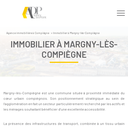
Agence immobilière à Compiègne
Immobilier à Margny-lès-Compiègne
IMMOBILIER À MARGNY-LÈS-
COMPIÈGNE
Margny-lès-Compiègne est une commune située à proximité immédiate du
cœur urbain compiégnois. Son positionnement stratégique au sein de
l’agglomération en fait un secteur particulièrement recherché par les actifs et
les ménages souhaitant bénéficier d’une excellente accessibilité.
La présence des infrastructures de transport, combinée à un tissu urbain